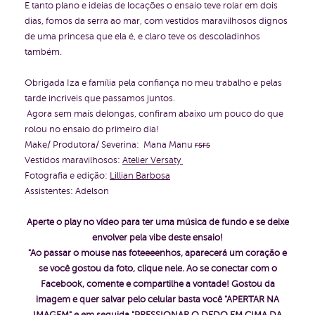
E tanto plano e ideias de locações o ensaio teve rolar em dois
dias, fomos da serra ao mar, com vestidos maravilhosos dignos
de uma princesa que ela é, e claro teve os descoladinhos
também.
Obrigada Iza e família pela confiança no meu trabalho e pelas
tarde incriveis que passamos juntos.
Agora sem mais delongas, confiram abaixo um pouco do que
rolou no ensaio do primeiro dia!
Make/ Produtora/ Severina: Mana Manu
rsrs
Vestidos maravilhosos:
Atelier Versaty
Fotografia e edição:
Lillian Barbosa
Assistentes: Adelson
Aperte o play no vídeo para ter uma música de fundo e se deixe
envolver pela vibe deste ensaio!
"Ao passar o mouse nas foteeeenhos, aparecerá um coração e
se você gostou da foto, clique nele. Ao se conectar com o
Facebook, comente e compartilhe a vontade!
Gostou da
imagem e quer salvar pelo celular basta você "APERTAR NA