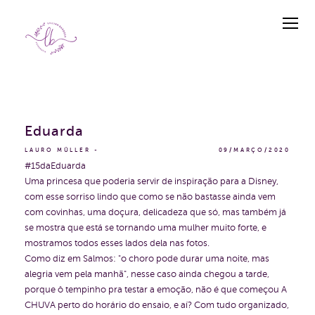
Eduarda
LAURO MÜLLER
09/MARÇO/2020
#15daEduarda
Uma princesa que poderia servir de inspiração para a Disney,
com esse sorriso lindo que como se não bastasse ainda vem
com covinhas, uma doçura, delicadeza que só, mas também já
se mostra que está se tornando uma mulher muito forte, e
mostramos todos esses lados dela nas fotos.
Como diz em Salmos: "o choro pode durar uma noite, mas
alegria vem pela manhã", nesse caso ainda chegou a tarde,
porque ô tempinho pra testar a emoção, não é que começou A
CHUVA perto do horário do ensaio, e aí? Com tudo organizado,