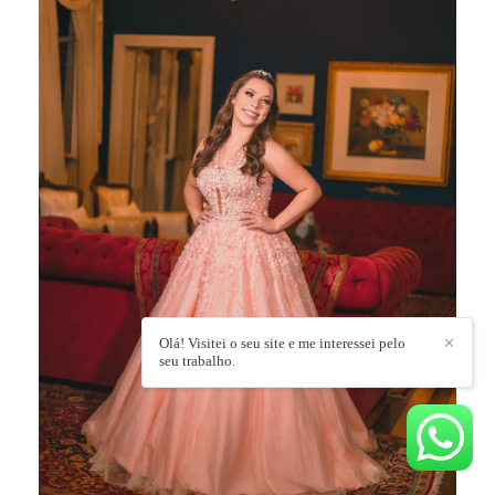
Olá! Visitei o seu site e me interessei pelo
✕
seu trabalho.