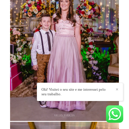
Olá! Visitei o seu site e me interessei pelo
✕
seu trabalho.