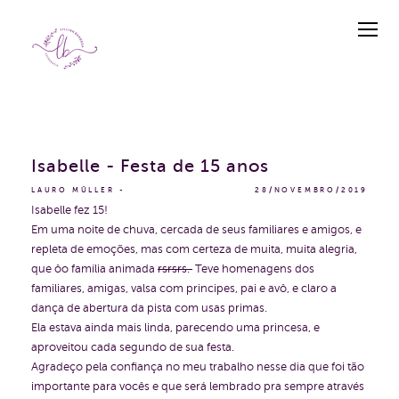
Isabelle - Festa de 15 anos
LAURO MÜLLER
28/NOVEMBRO/2019
Isabelle fez 15!
Em uma noite de chuva, cercada de seus familiares e amigos, e
repleta de emoções, mas com certeza de muita, muita alegria,
que ôo família animada
rsrsrs.
Teve homenagens dos
familiares, amigas, valsa com principes, pai e avô, e claro a
dança de abertura da pista com usas primas.
Ela estava ainda mais linda, parecendo uma princesa, e
aproveitou cada segundo de sua festa.
Agradeço pela confiança no meu trabalho nesse dia que foi tão
importante para vocês e que será lembrado pra sempre através