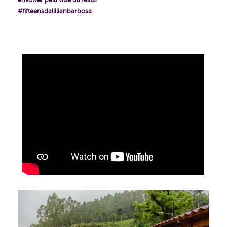
envolver pela vibe da festa!
#fifteensdalillianbarbosa