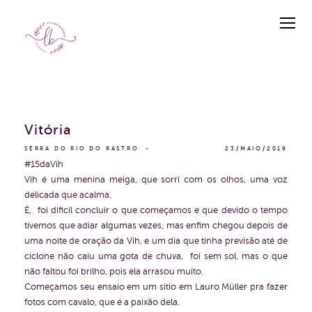
Vitória
SERRA DO RIO DO RASTRO
23/MAIO/2019
#15daVih
Vih é uma menina meiga, que sorri com os olhos, uma voz
delicada que acalma.
É, foi dificil concluir o que começamos e que devido o tempo
tivemos que adiar algumas vezes, mas enfim chegou depois de
uma noite de oração da Vih, e um dia que tinha previsão até de
ciclone não caiu uma gota de chuva, foi sem sol, mas o que
não faltou foi brilho, pois ela arrasou muito.
Começamos seu ensaio em um sitio em Lauro Müller pra fazer
fotos com cavalo, que é a paixão dela.