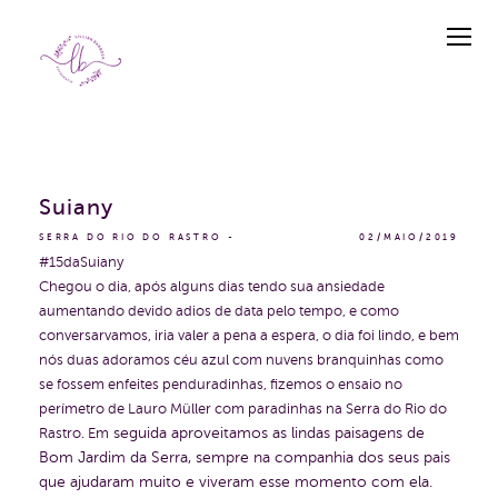
Suiany
SERRA DO RIO DO RASTRO
02/MAIO/2019
#15daSuiany
Chegou o dia, após alguns dias tendo sua ansiedade
aumentando devido adios de data pelo tempo, e como
conversarvamos, iria valer a pena a espera, o dia foi lindo, e bem
nós duas adoramos céu azul com nuvens branquinhas como
se fossem enfeites penduradinhas, fizemos o ensaio no
perímetro de Lauro Müller com paradinhas na Serra do Rio do
seguida aproveitamos as lindas paisagens de
Rastro. Em
Bom Jardim da Serra, sempre na companhia dos seus pais
que ajudaram muito e viveram esse momento com ela.