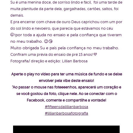
Su é uma menina doce, de sorriso lindo e fácil, foi uma tarde de
muita plenitude da parte dela, gargalhadas, cartões, saltos, foi
demais.
E pra encerrar com chave de ouro Deus caprichou com um por
do sol lindo e nevoeiro, que parecia que estávamos no céu
por toda a ajuda no ensaio e pela confiança que tiveram
🤭!
no meu trabalho. 😉😘
Muito obrigada Su e país pela confiança no meu trabalho.
Confiram uma prévia do ensaio de pré 15 anos!💜
Fotografia/ direção e edição: Lillian Barbosa
Aperte o play no vídeo para ter uma música de fundo e se deixe
envolver pela vibe deste ensaio!
"Ao passar o mouse nas foteeeenhos, aparecerá um coração e
se você gostou da foto, clique nele. Ao se conectar com o
Facebook, comente e compartilhe a vontade!
#fifteensdalillianbarbosa
#lillianbarbosafotografia