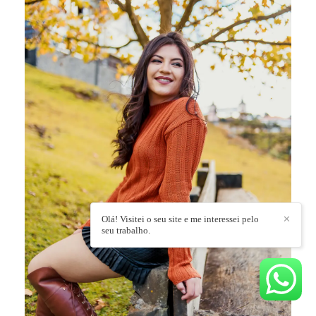
Olá! Visitei o seu site e me interessei pelo
✕
seu trabalho.