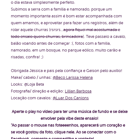
o dia estava simplesmente perfeito.
Subimos a serra com a família e namorado, porque um
momento importante assim é bom estar acompanhada com
quem amamos, e aproveitar para fazer uns registros, além de
rolar aquele churras (rsrsrs...
agora fiquei mal acostumada e
todo ensaio quero churras, brincadeira
). Teve passeio a cavalo,
balão voando antes de começar :(, fotos com a família,
namorado, em um bosque, no parque eólico, muito carão e
risadas, confira! ;)
Obrigada Jéssica e pais pela confiança e Geison pelo auxílio!
Make/ cabelo / unhas:
@Beco Larissa Helena
Looks: @Loja Beta
Fotografia/ direção e edição:
Lillian Barbosa
Locação com cavalos:
@Luar Dos Canions
Aperte o play no vídeo para ter uma música de fundo e se deixe
envolver pela vibe deste ensaio!
"Ao passar o mouse nas foteeeenhos, aparecerá um coração e
se você gostou da foto, clique nele. Ao se conectar com o