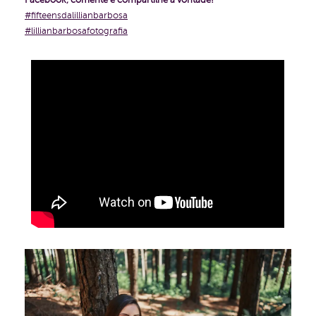
Facebook, comente e compartilhe a vontade!
#fifteensdalillianbarbosa
#lillianbarbosafotografia