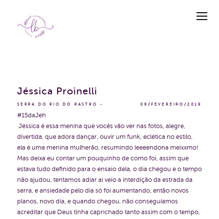
Jéssica Proinelli
SERRA DO RIO DO RASTRO
09/FEVEREIRO/2019
#15daJeh
Jéssica é essa menina que vocês vão ver nas fotos, alegre,
divertida, que adora dançar, ouvir um funk, eclética no estilo,
ela é uma menina mulherão, resumindo leeeendona meixxmo!
Mas deixa eu contar um pouquinho de como foi, assim que
estava tudo definido para o ensaio dela, o dia chegou e o tempo
não ajudou, tentamos adiar aí veio a interdição da estrada da
serra, e ansiedade pelo dia só foi aumentando, então novos
planos, novo dia, e quando chegou, não conseguíamos
acreditar que Deus tinha caprichado tanto assim com o tempo,