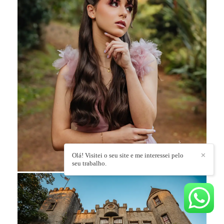
Olá! Visitei o seu site e me interessei pelo
✕
seu trabalho.