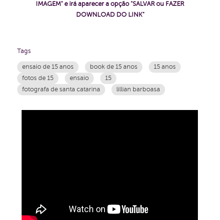
IMAGEM" e irá aparecer a opção "SALVAR ou FAZER
DOWNLOAD DO LINK"
Tags
ensaio de 15 anos
book de 15 anos
15 anos
fotos de 15
ensaio
15
fotografa de santa catarina
lillian barboasa