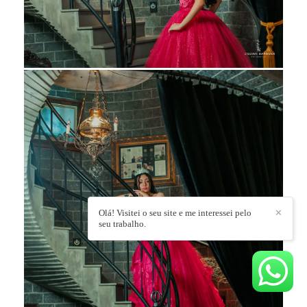
Olá! Visitei o seu site e me interessei pelo
✕
seu trabalho.