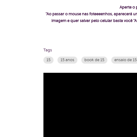
Aperte o 
"Ao passar o mouse nas foteeeenhos, aparecerá um
imagem e quer salvar pelo celular basta voc
Tags
15
15 anos
book de 15
ensaio de 15