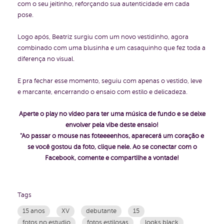
com o seu jeitinho, reforçando sua autenticidade em cada
pose.
Logo após, Beatriz surgiu com um novo vestidinho, agora
combinado com uma blusinha e um casaquinho que fez toda a
diferença no visual.
E pra fechar esse momento, seguiu com apenas o vestido, leve
e marcante, encerrando o ensaio com estilo e delicadeza.
Aperte o play no vídeo para ter uma música de fundo e se deixe
envolver pela vibe deste ensaio!
"Ao passar o mouse nas foteeeenhos, aparecerá um coração e
se você gostou da foto, clique nele. Ao se conectar com o
Facebook, comente e compartilhe a vontade!
Tags
15 anos
XV
debutante
15
fotos no estudio
fotos estilosas
looks black