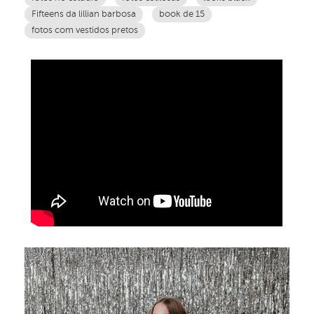
Fifteens da lillian barbosa
book de 15
fotos com vestidos pretos