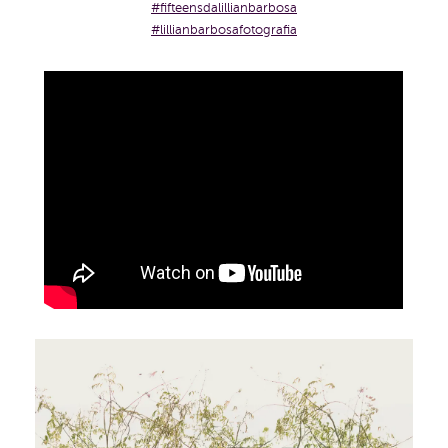
#fifteensdalillianbarbosa
#lillianbarbosafotografia