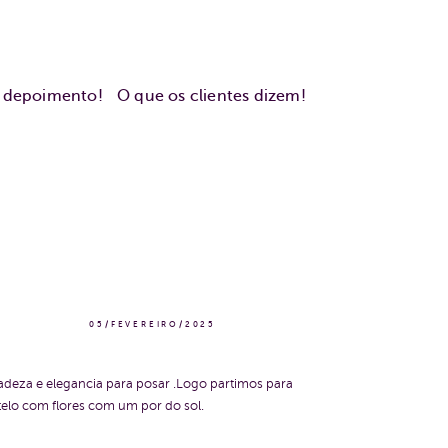
u depoimento!
O que os clientes dizem!
05/FEVEREIRO/2025
adeza e elegancia para posar .Logo partimos para
telo com flores com um por do sol.