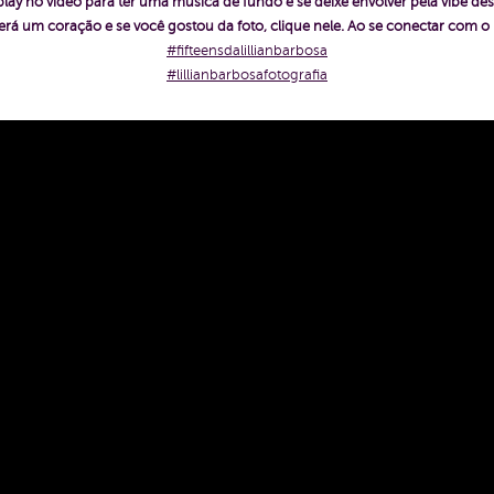
play no vídeo para ter uma música de fundo e se deixe envolver pela vibe des
rá um coração e se você gostou da foto, clique nele. Ao se conectar com 
#fifteensdalillianbarbosa
#lillianbarbosafotografia