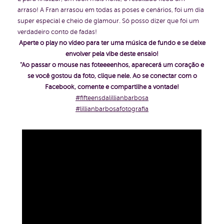
arraso! A Fran arrasou em todas as poses e cenários, foi um dia
super especial e cheio de glamour. Só posso dizer que foi um
verdadeiro conto de fadas!
Aperte o play no vídeo para ter uma música de fundo e se deixe
envolver pela vibe deste ensaio!
"Ao passar o mouse nas foteeeenhos, aparecerá um coração e
se você gostou da foto, clique nele. Ao se conectar com o
Facebook, comente e compartilhe a vontade!
#fifteensdalillianbarbosa
#lillianbarbosafotografia