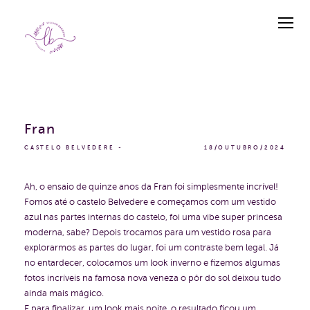
Fran
CASTELO BELVEDERE
18/OUTUBRO/2024
Ah, o ensaio de quinze anos da Fran foi simplesmente incrível!
Fomos até o castelo Belvedere e começamos com um vestido
azul nas partes internas do castelo, foi uma vibe super princesa
moderna, sabe? Depois trocamos para um vestido rosa para
explorarmos as partes do lugar, foi um contraste bem legal. Já
no entardecer, colocamos um look inverno e fizemos algumas
fotos incríveis na famosa nova veneza o pôr do sol deixou tudo
ainda mais mágico.
E para finalizar, um look mais noite, o resultado ficou um