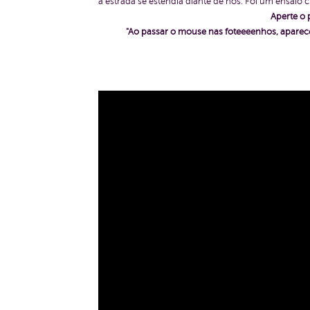
a estrada se estendia diante de nós. Foi um ensaio 
Aperte o 
"Ao passar o mouse nas foteeeenhos, aparece