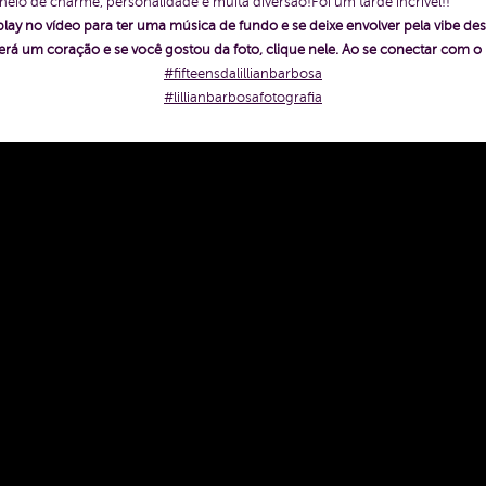
cheio de charme, personalidade e muita diversão!Foi um tarde incrível!!
play no vídeo para ter uma música de fundo e se deixe envolver pela vibe des
rá um coração e se você gostou da foto, clique nele. Ao se conectar com 
#fifteensdalillianbarbosa
#lillianbarbosafotografia