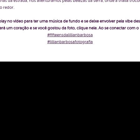
lhas da estrada, nos aventuramos pelas belezas da serra, onde a thalia troc
o redor.
play no vídeo para ter uma música de fundo e se deixe envolver pela vibe des
rá um coração e se você gostou da foto, clique nele. Ao se conectar com 
#fifteensdalillianbarbosa
#lillianbarbosafotografia