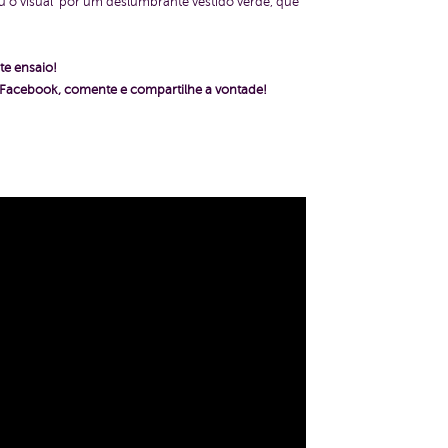
ou o visual por um deslumbrante vestido verde, que
te ensaio!
o Facebook, comente e compartilhe a vontade!