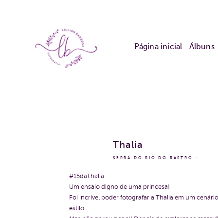
Página inicial
Álbuns
Thalia
SERRA DO RIO DO RASTRO
#15daThalia
Um ensaio digno de uma princesa!
Foi incrivel poder fotografar a Thalia em um cená
estilo.