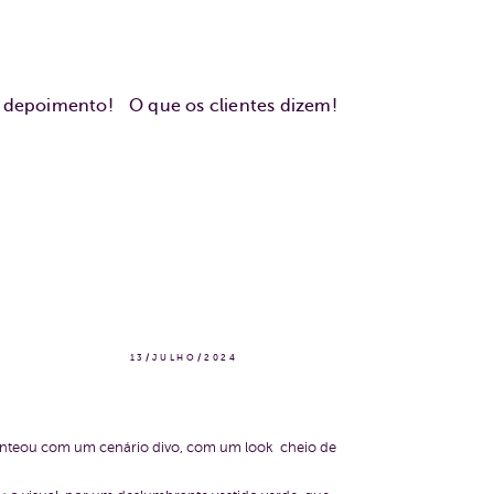
u depoimento!
O que os clientes dizem!
13/JULHO/2024
esenteou com um cenário divo, com um look cheio de