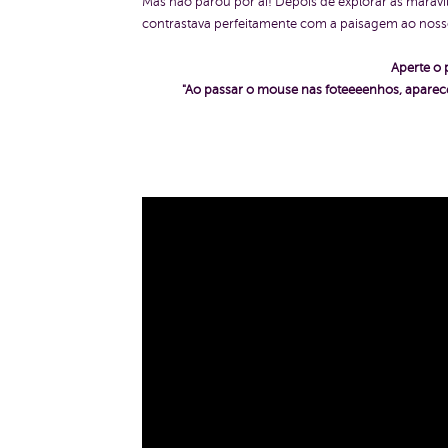
Mas não parou por aí! Depois de explorar as maravi
contrastava perfeitamente com a paisagem ao noss
Aperte o 
"Ao passar o mouse nas foteeeenhos, aparece