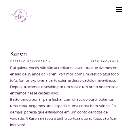
Karen
CASTELO BELVEDERE
13/JULHO/2024
E aí galera, vocês não vão acreditar na aventura que tivemos no
ensaio de 15 anos da Karen! Partimos com um vestido azul todo
fofo, fomos explorar a parte externa desse castelo maravilhoso.
Depois, trocamos o vestido por um rosa e um preto poderoso e
entramos nesse castelo divo.
E não parou por aí, para fechar com chave de ouro, botamos
uma capa, pegamos uma espada e uma coroa bem rainha. Foi
demais, parecia que estávamos em um conto de fadas de
verdade. A Karen arrasou e tenho certeza que as fotos vão ficar
incríveis!