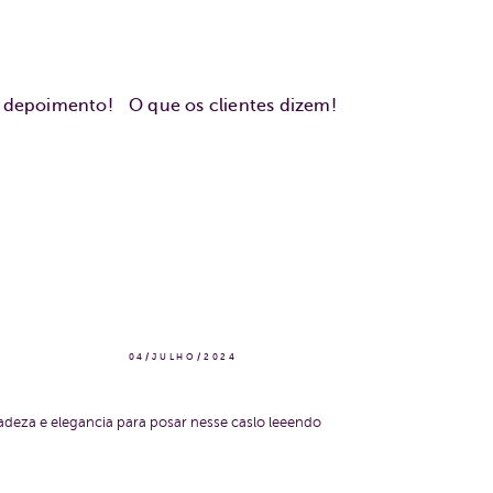
u depoimento!
O que os clientes dizem!
04/JULHO/2024
adeza e elegancia para posar nesse caslo leeendo