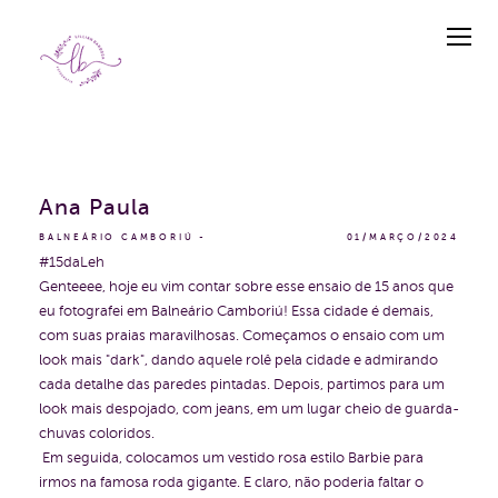
Ana Paula
BALNEÁRIO CAMBORIÚ
01/MARÇO/2024
#15daLeh
Genteeee, hoje eu vim contar sobre esse ensaio de 15 anos que
eu fotografei em Balneário Camboriú! Essa cidade é demais,
com suas praias maravilhosas. Começamos o ensaio com um
look mais "dark", dando aquele rolê pela cidade e admirando
cada detalhe das paredes pintadas. Depois, partimos para um
look mais despojado, com jeans, em um lugar cheio de guarda-
chuvas coloridos.
Em seguida, colocamos um vestido rosa estilo Barbie para
irmos na famosa roda gigante. E claro, não poderia faltar o