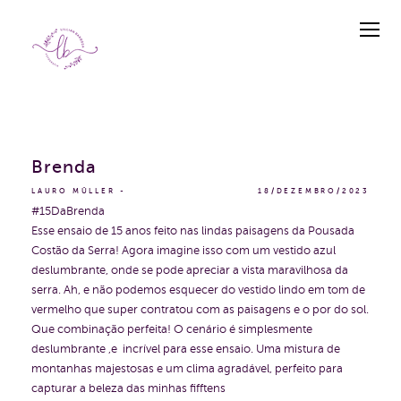
Brenda
LAURO MÜLLER
18/DEZEMBRO/2023
#15DaBrenda
Esse ensaio de 15 anos feito nas lindas paisagens da Pousada
Costão da Serra! Agora imagine isso com um vestido azul
deslumbrante, onde se pode apreciar a vista maravilhosa da
serra. Ah, e não podemos esquecer do vestido lindo em tom de
vermelho que super contratou com as paisagens e o por do sol.
Que combinação perfeita! O cenário é simplesmente
deslumbrante ,e incrível para esse ensaio. Uma mistura de
montanhas majestosas e um clima agradável, perfeito para
capturar a beleza das minhas fifftens