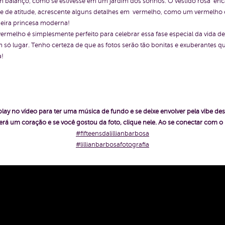
m balanço, como se estivesse em um jardim dos sonhos. O vestido rosa enc
toque de atitude, acrescente alguns detalhes em vermelho, como um vermelh
eira princesa moderna!
 vermelho é simplesmente perfeito para celebrar essa fase especial da vid
um só lugar. Tenho certeza de que as fotos serão tão bonitas e exuberantes
a!
play no vídeo para ter uma música de fundo e se deixe envolver pela vibe des
rá um coração e se você gostou da foto, clique nele. Ao se conectar com 
#fifteensdalillianbarbosa
#lillianbarbosafotografia