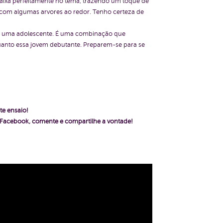
aixa perfeitamente no tema, trazendo um toque de
o com algumas arvores ao redor. Tenho certeza de
a de uma adolescente. É uma combinação que
 quanto essa jovem debutante. Preparem-se para se
te ensaio!
o Facebook, comente e compartilhe a vontade!