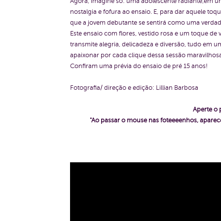
Agora, imagine só: uma adolescente radiante,em u
nostalgia e fofura ao ensaio. E, para dar aquele 
que a jovem debutante se sentirá como uma verdad
Este ensaio com flores, vestido rosa e um toque de
transmite alegria, delicadeza e diversão, tudo em 
apaixonar por cada clique dessa sessão maravilhos
Confiram uma prévia do ensaio de pré 15 anos!
Fotografia/ direção e edição: Lillian Barbosa
Aperte o 
"Ao passar o mouse nas foteeeenhos, aparece