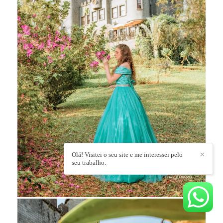
Olá! Visitei o seu site e me interessei pelo
✕
seu trabalho.