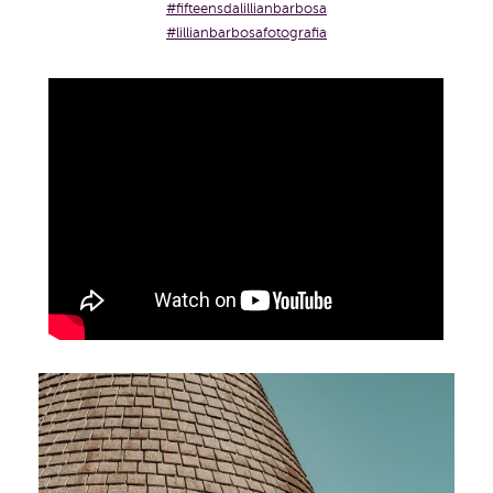
#fifteensdalillianbarbosa
#lillianbarbosafotografia