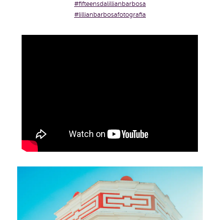
#fifteensdalillianbarbosa
#lillianbarbosafotografia