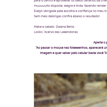
para o centro e aproveitar os belos cenários da ch
muuuuuito disposta, alegre e linda, fazendo render 
Evelyn obrigada pela escolha e confiança no meu t
Sem mais delongas confira abaixo o resultado!
Make e cabelo: Daiana Berto
Looks: Acervo das Leeendonas
Aperte o 
"Ao passar o mouse nas foteeeenhos, aparecerá um
imagem e quer salvar pelo celular basta voc