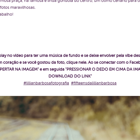
armosa praça, na famosa e linda gôndola do centro, um ótimo cenário para o
fotos maravilhosas.
rabalho!
play no vídeo para ter uma música de fundo e se deixe envolver pela vibe des
 coração e se você gostou da foto, clique nele. Ao se conectar com o Fac
ê "APERTAR NA IMAGEM" e em seguida "PRESSIONAR O DEDO EM CIMA DA IMA
DOWNLOAD DO LINK"
#lillianbarbosafotografia
#fifteensdalillianbarbosa