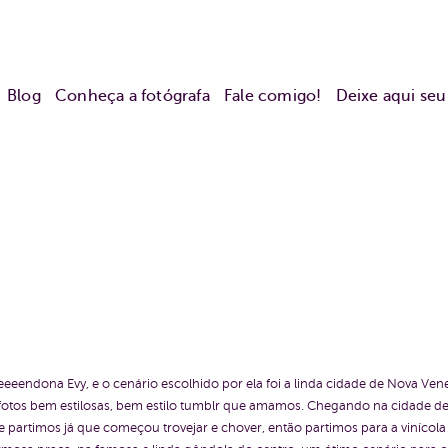
Blog
Conheça a fotógrafa
Fale comigo!
Deixe aqui se
leeeendona Evy, e o cenário escolhido por ela foi a linda cidade de Nova Ve
fotos bem estilosas, bem estilo tumblr que amamos. Chegando na cidade de
 e partimos já que começou trovejar e chover, então partimos para a vinícol