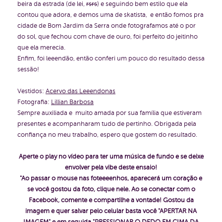
beira da estrada (de lei,
rsrs
) e seguindo bem estilo que ela
contou que adora, e demos uma de skatista, e então fomos pra
cidade de Bom Jardim da Serra onde fotografamos até o por
do sol, que fechou com chave de ouro, foi perfeito do jeitinho
que ela merecia.
Enfim, foi leeendão, então conferi um pouco do resultado dessa
sessão!
Vestidos:
Acervo das Leeendonas
Fotografia:
Lillian Barbosa
Sempre auxiliada e muito amada por sua família que estiveram
presentes e acompanharam tudo de pertinho. Obrigada pela
confiança no meu trabalho, espero que gostem do resultado.
Aperte o play no vídeo para ter uma música de fundo e se deixe
envolver pela vibe deste ensaio!
"Ao passar o mouse nas foteeeenhos, aparecerá um coração e
se você gostou da foto, clique nele. Ao se conectar com o
Facebook, comente e compartilhe a vontade!
Gostou da
imagem e quer salvar pelo celular basta você "APERTAR NA