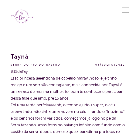
Tayná
SERRA DO RIO DO RASTRO
04/JULHO/2022
#15daTay
Essa princesa leeendona de cabelão maravilhoso, e jeitinho
meigo e um sorrisão contagiante, mais conhecida por Tayná é
um arraso de menina mulher, foi bom te conhecer e participar
dessa fase que amo, pré 15 anos.
Foi uma tarde perfeitaaaahh, o tempo ajudou super, o céu
estava lindo, não tinha uma nuvem no céu, tirando o "friozinho",
e os cenários foram variados, começamos já logo no pé da
Serra fazendo umas fotos no balanço infinito com fundo com o
costão da serra, depois demos aquela paradinha pra fotos na