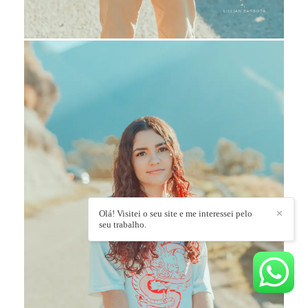
Olá! Visitei o seu site e me interessei pelo
✕
seu trabalho.